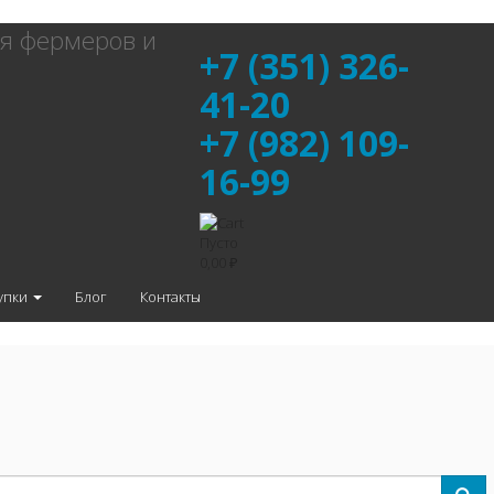
я фермеров и
+7 (351) 326-
41-20
+7 (982) 109-
16-99
Пусто
0,00 ₽
упки
Блог
Контакты