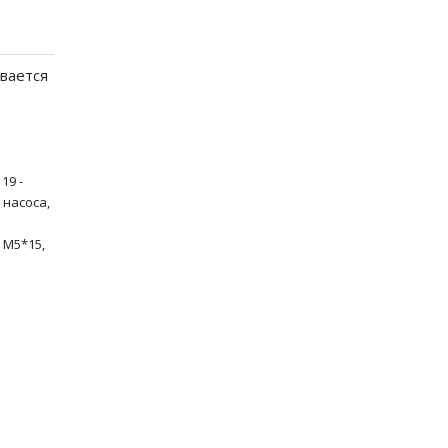
вается
19 -
 насоса,
 М5*15,