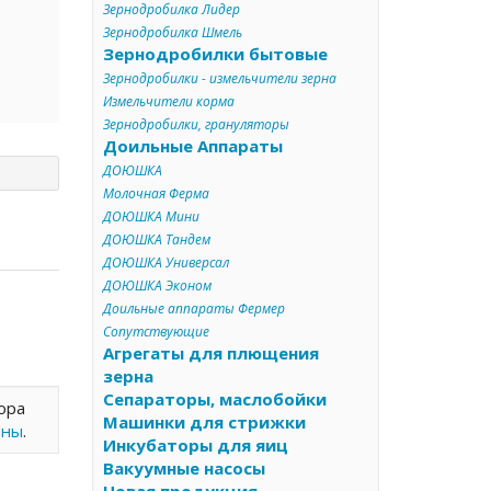
Зернодробилка Лидер
Зернодробилка Шмель
Зернодробилки бытовые
Зернодробилки - измельчители зерна
Измельчители корма
Зернодробилки, грануляторы
Доильные Аппараты
ДОЮШКА
Молочная Ферма
ДОЮШКА Мини
ДОЮШКА Тандем
ДОЮШКА Универсал
ДОЮШКА Эконом
Доильные аппараты Фермер
Сопутствующие
Агрегаты для плющения
зерна
Сепараторы, маслобойки
ора
Машинки для стрижки
ины
.
Инкубаторы для яиц
Вакуумные насосы