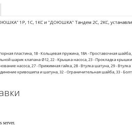
ЮШКА" 1Р, 1С, 1КС и "ДОЮШКА" Тандем 2С, 2КС, устанавли
- Опорная пластина, 18 - Кольцевая пружина, 18А - Проставочная шайба, 
льной шарик клапана Ø12, 22 - Крышка насоса, 23 - Прокладка крышки
Основание насоса, 27 - Прижимная гайка,
28 - Втулка шатуна, 29 - Втулка
оединение кривошипа и шатуна, 32 - Ограничительная шайба, 33 - Болт
тавки