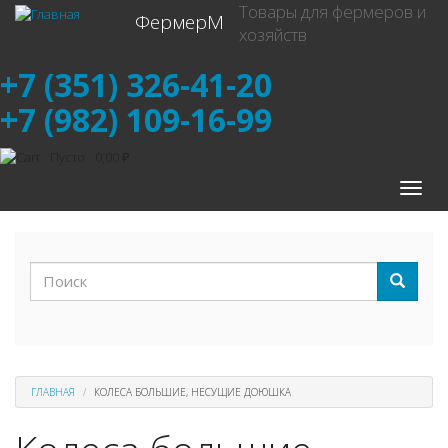
Перейти
Товары для фермеров и
ФермерМ
к
хозяйств
основному
содержанию
+7 (351) 326-41-20
+7 (982) 109-16-99
Пусто
0,00 ₽
Toggle
naviga
Форма
поиска
Поиск
ГЛАВНАЯ
КОЛЕСА БОЛЬШИЕ, НЕСУЩИЕ ДОЮШКА