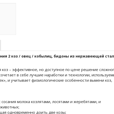
ия 2 коз / овец / кобылиц, бидоны из нержавеющей стал
 коз – эффективное, но доступное по цене решение сложно
 сочетает в себе лучшие наработки и технологии, используем
», и учитывает физиологические особенности вымени коз,
сосания молока козлятами, лосятами и жеребятами, и
животных;
щая одновременно доить две козы;