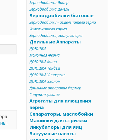
Зернодробилка Лидер
Зернодробилка Шмель
Зернодробилки бытовые
Зернодробилки - измельчители зерна
Измельчители корма
Зернодробилки, грануляторы
Доильные Аппараты
ДОЮШКА
Молочная Ферма
ДОЮШКА Мини
ДОЮШКА Тандем
ДОЮШКА Универсал
ДОЮШКА Эконом
Доильные аппараты Фермер
Сопутствующие
Агрегаты для плющения
зерна
Сепараторы, маслобойки
ора
Машинки для стрижки
ины
.
Инкубаторы для яиц
Вакуумные насосы