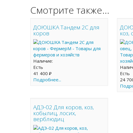
Смотрите также...
ДОЮШКА Тандем 2С для
ДОЮ
коров
коз,
Наличие:
Есть
Нали
41 400 ₽
Есть
Подробнее...
24 70
Подро
АДЭ-02 Для коров, коз,
кобылиц, лосих,
верблюдиц