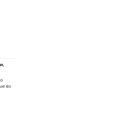
и,
го
ые во