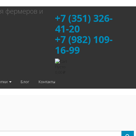
я фермеров и
+7 (351) 326-
41-20
+7 (982) 109-
16-99
Пусто
0,00 ₽
упки
Блог
Контакты