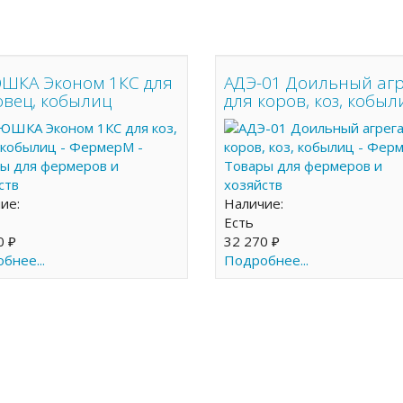
ШКА Эконом 1КС для
АДЭ-01 Доильный агр
 овец, кобылиц
для коров, коз, кобыл
чие:
Наличие:
Есть
0 ₽
32 270 ₽
бнее...
Подробнее...