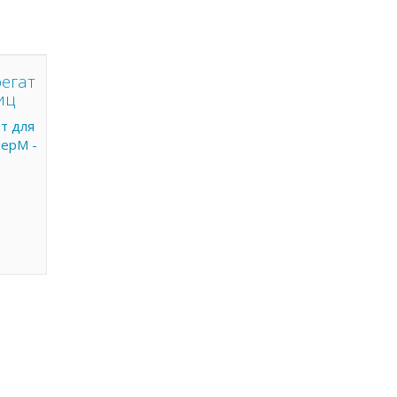
егат
иц