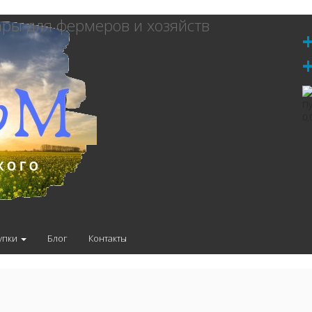
ры для фермеров и хозяйств
Пу
0,
упки
Блог
Контакты