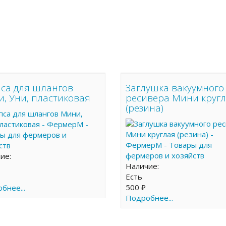
са для шлангов
Заглушка вакуумного
, Уни, пластиковая
ресивера Мини круг
(резина)
чие:
Наличие:
Есть
500 ₽
бнее...
Подробнее...