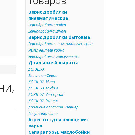
товаров
Зернодробилки
пневматические
Зернодробилка Лидер
Зернодробилка Шмель
Зернодробилки бытовые
Зернодробилки - измельчители зерна
Измельчители корма
Зернодробилки, грануляторы
Доильные Аппараты
ДОЮШКА
Молочная Ферма
ни,
ДОЮШКА Мини
ДОЮШКА Тандем
ДОЮШКА Универсал
ДОЮШКА Эконом
Доильные аппараты Фермер
Сопутствующие
Агрегаты для плющения
зерна
Сепараторы, маслобойки