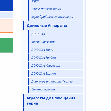
зерна
Измельчители корма
Зернодробилки, грануляторы
а
Доильные Аппараты
.
ДОЮШКА
Молочная Ферма
ДОЮШКА Мини
ДОЮШКА Тандем
ДОЮШКА Универсал
ДОЮШКА Эконом
Доильные аппараты Фермер
Сопутствующие
Агрегаты для плющения
зерна