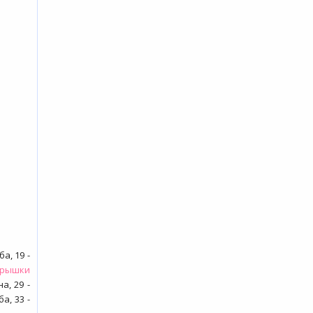
а, 19 -
крышки
а, 29 -
а, 33 -