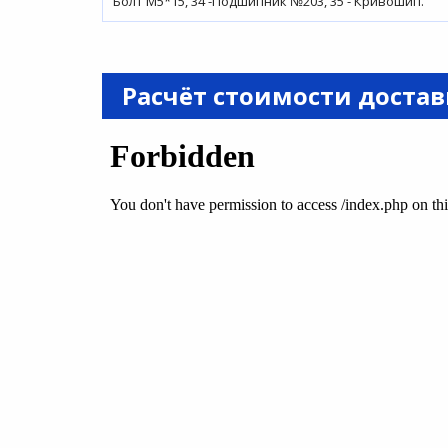
Болт М5*15, 34 -Подшипник №203, 35 - Кривошип.
Расчёт стоимости доста