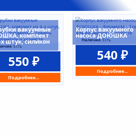
рубки вакуумные
Корпус вакуумного
ШКА, комплект
насоса ДОЮШКА
Наличие:
Есть
-х штук, силикон
личие:
Есть
540 ₽
550 ₽
Подробнее...
Подробнее...