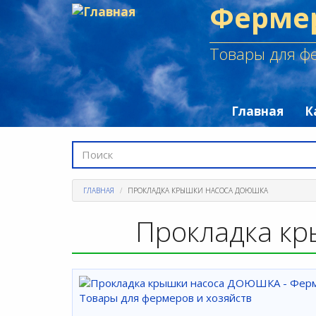
Ферме
Перейти
к
основному
Товары для фе
содержанию
Главная
К
Форма
поиска
Поиск
ГЛАВНАЯ
ПРОКЛАДКА КРЫШКИ НАСОСА ДОЮШКА
Прокладка к