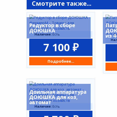
Смотрите также...
Редуктор в сборе
Пат
ДОЮШКА
ДОЮ
Наличие:
Есть
из 4
На
7 100 ₽
Подробнее...
Доильная аппаратура
ДОЮШКА для коз,
автомат
Наличие:
Есть