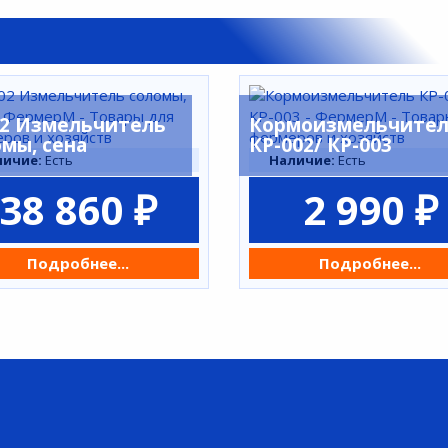
02 Измельчитель
Кормоизмельчите
омы, сена
КР-002/ КР-003
личие:
Есть
Наличие:
Есть
38 860 ₽
2 990 ₽
Подробнее...
Подробнее...