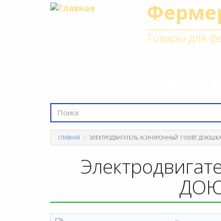
Ферме
Перейти
к
основному
Товары для фе
содержанию
Главная
К
Форма
поиска
Поиск
ГЛАВНАЯ
ЭЛЕКТРОДВИГАТЕЛЬ АСИНХРОННЫЙ 1100ВТ ДОЮШК
Электродвигат
ДОЮ