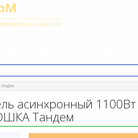
рМ
рмеров и хозяйств
аталог
Корзина
Условия покупки
Блог
А ТАНДЕМ
ель асинхронный 1100Вт
ШКА Тандем