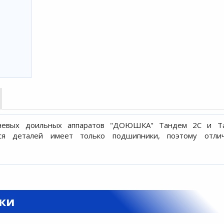
шневых доильных аппаратов "ДОЮШКА" Тандем 2С и Т
я деталей имеет только подшипники, поэтому отлич
вки