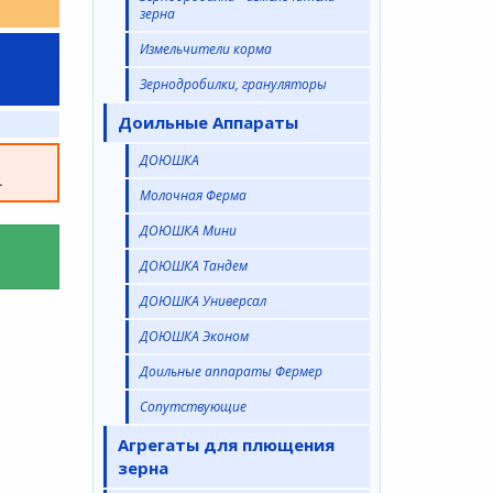
зерна
Измельчители корма
Зернодробилки, грануляторы
Доильные Аппараты
ДОЮШКА
а
.
Молочная Ферма
ДОЮШКА Мини
ДОЮШКА Тандем
ДОЮШКА Универсал
ДОЮШКА Эконом
Доильные аппараты Фермер
Сопутствующие
Агрегаты для плющения
зерна