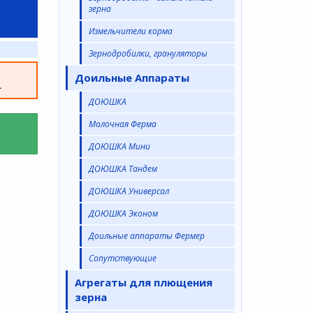
зерна
Измельчители корма
Зернодробилки, грануляторы
а
Доильные Аппараты
.
ДОЮШКА
Молочная Ферма
ДОЮШКА Мини
ДОЮШКА Тандем
ДОЮШКА Универсал
ДОЮШКА Эконом
Доильные аппараты Фермер
Сопутствующие
Агрегаты для плющения
зерна