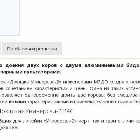
Проблемы и решения
о доения двух коров с двумя алюминиевыми бидо
опарными пульсаторами.
овок «Доюшка Универсал-2» инженерами МЗДО создано нес
 сочетанием характеристик и цены. Одна из таких устан
 позволяет одновременно доить две коровы без смешиван
ехническими характеристиками и привлекательной стоимость
Доюшка» Универсал-2 2АС
бщих для линейки «Универсал-2» черт, так и свои отличит
дующее: