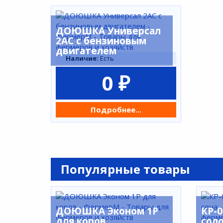
ДОЮШКА Универсал
2АС c бензиновым
двигателем
Наличие:
Есть
0 ₽
Подробнее...
Популярные товары
ДОЮШКА Эконом 1Р
КР-
для коров
сол