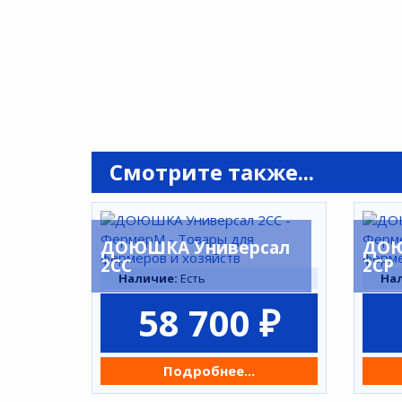
Смотрите также...
ДОЮШКА Универсал
ДОЮ
2СС
2СР
Наличие:
Есть
На
58 700 ₽
Подробнее...