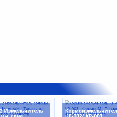
02 Измельчитель
Кормоизмельчите
омы, сена
КР-002/ КР-003