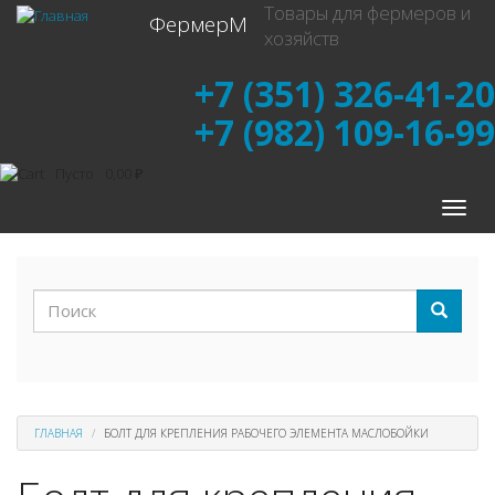
Перейти
Товары для фермеров и
ФермерМ
к
хозяйств
основному
содержанию
+7 (351) 326-41-20
+7 (982) 109-16-99
Пусто
0,00 ₽
Toggle
naviga
Форма
поиска
Поиск
ГЛАВНАЯ
БОЛТ ДЛЯ КРЕПЛЕНИЯ РАБОЧЕГО ЭЛЕМЕНТА МАСЛОБОЙКИ