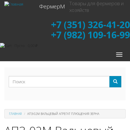
Перейти
Товары для фермеров и
ФермерМ
к
хозяйств
основному
содержанию
+7 (351) 326-41-20
+7 (982) 109-16-99
Пусто
0,00 ₽
Toggle
naviga
Форма
поиска
Поиск
ГЛАВНАЯ
АПЗ-02М ВАЛЬЦЕВЫЙ АГРЕГАТ ПЛЮЩЕНИЯ ЗЕРНА