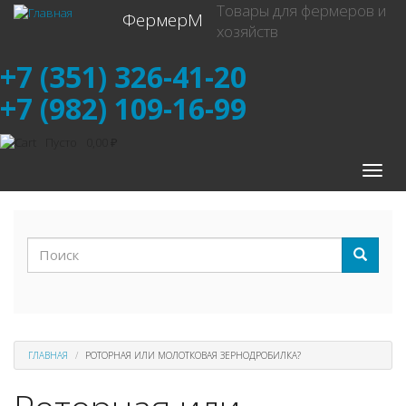
Перейти
Товары для фермеров и
ФермерМ
к
хозяйств
основному
содержанию
+7 (351) 326-41-20
+7 (982) 109-16-99
Пусто
0,00 ₽
Toggle
naviga
Форма
поиска
Поиск
ГЛАВНАЯ
РОТОРНАЯ ИЛИ МОЛОТКОВАЯ ЗЕРНОДРОБИЛКА?